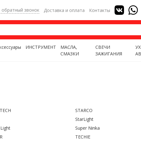
ь обратный звонок
Доставка и оплата
Контакты
ксессуары
ИНСТРУМЕНТ
МАСЛА,
СВЕЧИ
УХ
СМАЗКИ
ЗАЖИГАНИЯ
А
TECH
STARCO
StarLight
Light
Super Ninka
R
TECHIE