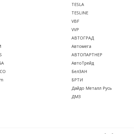
TESLA
TESLINE
VBF
VVP
АВТОГРАД
M
Автомега
S
АВТОПАРТНЕР
GA
АвтоТрейд
ECO
БелЗАН
om
БРТИ
Дайдо Металл Русь
ДМЗ