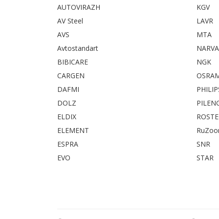
AUTOVIRAZH
KGV
AV Steel
LAVR
AVS
MTA
Avtostandart
NARVA
BIBICARE
NGK
CARGEN
OSRA
DAFMI
PHILIP
DOLZ
PILEN
ELDIX
ROST
ELEMENT
RuZo
ESPRA
SNR
EVO
STAR