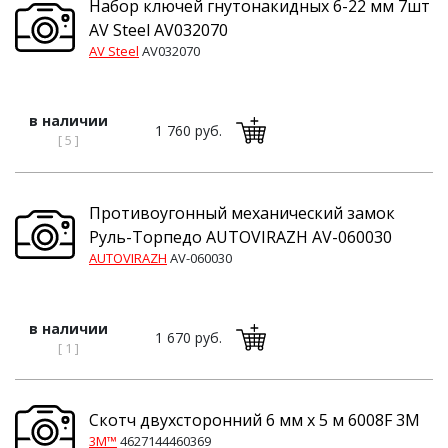
Набор ключей гнутонакидных 6-22 мм 7шт
AV Steel AV032070
AV Steel
AV032070
в наличии
1 760 руб.
[ 5 ]
Противоугонный механический замок
Руль-Торпедо AUTOVIRAZH AV-060030
AUTOVIRAZH
AV-060030
в наличии
1 670 руб.
[ 1 ]
Скотч двухсторонний 6 мм x 5 м 6008F 3M
3M™
4627144460369