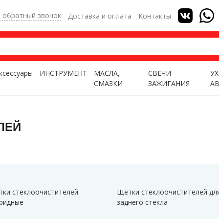
ь обратный звонок
Доставка и оплата
Контакты
ксессуары
ИНСТРУМЕНТ
МАСЛА,
СВЕЧИ
УХ
СМАЗКИ
ЗАЖИГАНИЯ
А
ЛЕЙ
ки стеклоочистителей
Щётки стеклоочистителей дл
ридные
заднего стекла