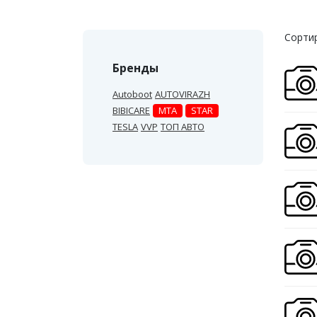
Сортир
Бренды
Autoboot
AUTOVIRAZH
BIBICARE
MTA
STAR
TESLA
VVP
ТОП АВТО