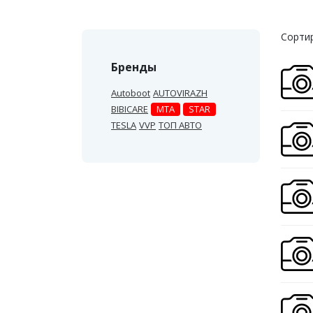
Сортир
Бренды
Autoboot
AUTOVIRAZH
BIBICARE
MTA
STAR
TESLA
VVP
ТОП АВТО