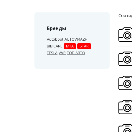
Сортир
Бренды
Autoboot
AUTOVIRAZH
BIBICARE
MTA
STAR
TESLA
VVP
ТОП АВТО