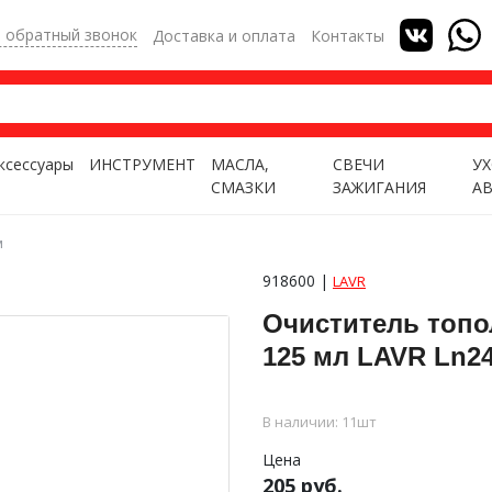
ь обратный звонок
Доставка и оплата
Контакты
ксессуары
ИНСТРУМЕНТ
МАСЛА,
СВЕЧИ
УХ
СМАЗКИ
ЗАЖИГАНИЯ
А
м
918600 |
LAVR
Очиститель топо
125 мл LAVR Ln2
В наличии: 11шт
Цена
205 руб.