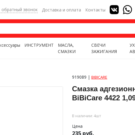
ь обратный звонок
Доставка и оплата
Контакты
ксессуары
ИНСТРУМЕНТ
МАСЛА,
СВЕЧИ
УХ
СМАЗКИ
ЗАЖИГАНИЯ
А
919089 |
BIBICARE
Смазка адгезион
BiBiCare 4422 1,0
В наличии: 4шт
Цена
235 руб.