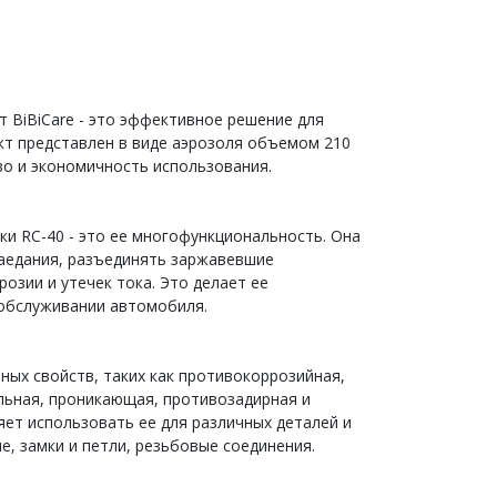
т BiBiCare - это эффективное решение для
кт представлен в виде аэрозоля объемом 210
во и экономичность использования.
и RC-40 - это ее многофункциональность. Она
заедания, разъединять заржавевшие
озии и утечек тока. Это делает ее
обслуживании автомобиля.
ных свойств, таких как противокоррозийная,
льная, проникающая, противозадирная и
яет использовать ее для различных деталей и
е, замки и петли, резьбовые соединения.