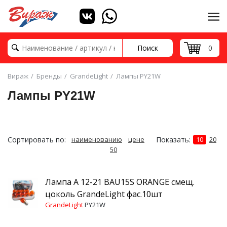
Поиск
0
Вираж
Бренды
GrandeLight
Лампы PY21W
Лампы PY21W
Сортировать по:
наименованию
цене
Показать:
10
20
50
Лампа А 12-21 BAU15S ORANGE смещ.
цоколь GrandeLight фас.10шт
GrandeLight
PY21W