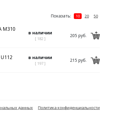
Показать:
10
20
50
A M310
в наличии
205 руб.
[ 182 ]
 U112
в наличии
215 руб.
[ 197 ]
ональных данных
Политика конфиденциальности