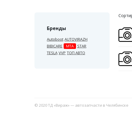
Сортир
Бренды
Autoboot
AUTOVIRAZH
BIBICARE
MTA
STAR
TESLA
VVP
ТОП АВТО
© 2020 ТД «Вираж» — автозапчасти в Челябинске