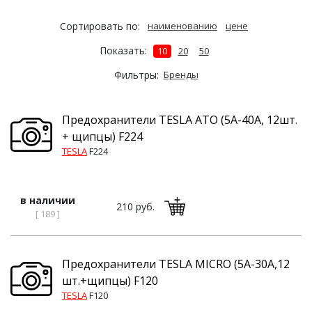
Сортировать по:
наименованию
цене
Показать:
10
20
50
Фильтры:
Бренды
Предохранители TESLA ATO (5А-40А, 12шт.
+ щипцы) F224
TESLA
F224
в наличии
210 руб.
[ 189 ]
Предохранители TESLA MICRO (5А-30А,12
шт.+щипцы) F120
TESLA
F120