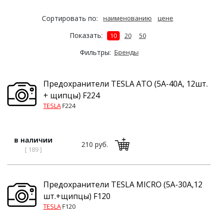
Сортировать по:
наименованию
цене
Показать:
10
20
50
Фильтры:
Бренды
Предохранители TESLA ATO (5А-40А, 12шт.
+ щипцы) F224
TESLA
F224
в наличии
210 руб.
[ 189 ]
Предохранители TESLA MICRO (5А-30А,12
шт.+щипцы) F120
TESLA
F120