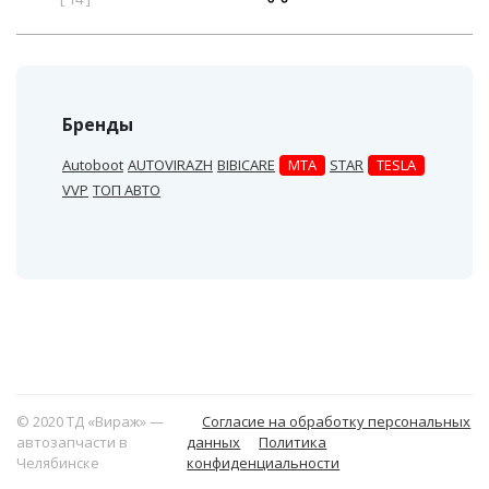
Бренды
Autoboot
AUTOVIRAZH
BIBICARE
MTA
STAR
TESLA
VVP
ТОП АВТО
© 2020 ТД «Вираж» —
Согласие на обработку персональных
автозапчасти в
данных
Политика
Челябинске
конфиденциальности