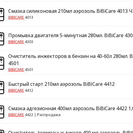
Смазка силиконовая 210мл аэрозоль BiBiCare 4013 Ч
BIBICARE
4013
Промывка двигателя 5-минутная 280мл. BiBiCare 430
BIBICARE
4303
Очиститель инжекторов в бензин на 40-60л 280мл. B
4501
BIBICARE
4501
Быстрый старт 210мл аэрозоль BiBICare 4412
BIBICARE
4412
Смазка адгезионная 400мл аэрозоль BiBiCare 4422 1,
BIBICARE
4422 |
Распродажа
Очиститель тормозных дисков 400 мл аэрозоль BiBI