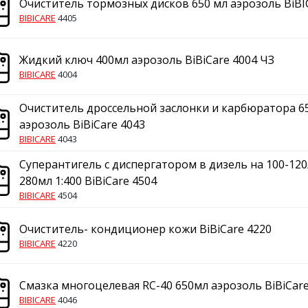
Очиститель тормозных дисков 650 мл аэрозоль BiBI
BIBICARE
4405
Жидкий ключ 400мл аэрозоль BiBiCare 4004 ЧЗ
BIBICARE
4004
Очиститель дроссельной заслонки и карбюратора 6
аэрозоль BiBiCare 4043
BIBICARE
4043
Суперантигель с диспергатором в дизель на 100-120
280мл 1:400 BiBiCare 4504
BIBICARE
4504
Очиститель- кондиционер кожи BiBiCare 4220
BIBICARE
4220
Смазка многоцелевая RC-40 650мл аэрозоль BiBiCare
BIBICARE
4046