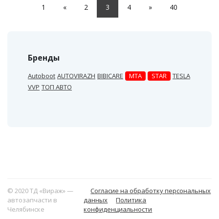
1
«
2
3
4
»
40
Бренды
Autoboot
AUTOVIRAZH
BIBICARE
MTA
STAR
TESLA
VVP
ТОП АВТО
© 2020 ТД «Вираж» —
Согласие на обработку персональных
автозапчасти в
данных
Политика
Челябинске
конфиденциальности