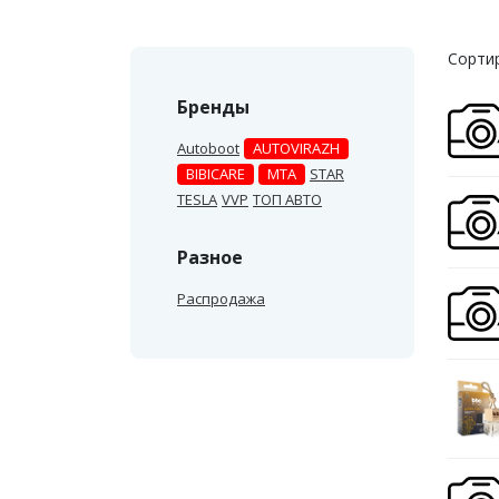
Сортир
Бренды
Autoboot
AUTOVIRAZH
BIBICARE
MTA
STAR
TESLA
VVP
ТОП АВТО
Разное
Распродажа